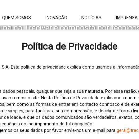
QUEM SOMOS
INOVAÇÃO
NOTÍCIAS
IMPRENSA
ipa da Treciver é composta por técnic
ormação específica na área dos resíduo
lizados na recolha, transporte e tratam
Política de Privacidade
mesmos em destino final adequado
.A. Esta política de privacidade explica como usamos a informaçã
 dados pessoais, qualquer que seja a sua natureza. Por essa razã
 usam o nosso site. Nesta Política de Privacidade explicamos quem 
, bem como as formas de entrar em contacto connosco e de exercer
ara e simples, para facilitar a sua compreensão, e decidir de forma li
ior de idade, e que os dados comunicados são verdadeiros, exatos, c
nsequência do incumprimento de tal obrigação.
emos os seus dados por favor envie-nos um e-mail para
geral@trec