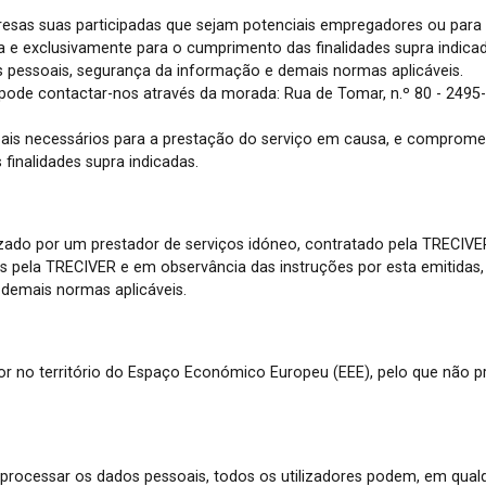
esas suas participadas que sejam potenciais empregadores ou para
ica e exclusivamente para o cumprimento das finalidades supra indic
 pessoais, segurança da informação e demais normas aplicáveis.
pode contactar-nos através da morada: Rua de Tomar, n.º 80 - 2495-1
is necessários para a prestação do serviço em causa, e compromete
finalidades supra indicadas.
zado por um prestador de serviços idóneo, contratado pela TRECIVER.
as pela TRECIVER e em observância das instruções por esta emitida
demais normas aplicáveis.
r no território do Espaço Económico Europeu (EEE), pelo que não pre
ocessar os dados pessoais, todos os utilizadores podem, em qualqu