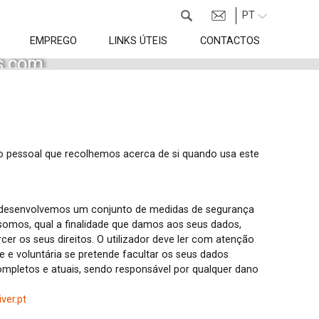
PT
EMPREGO
LINKS ÚTEIS
CONTACTOS
os com
s,
ento dos
o pessoal que recolhemos acerca de si quando usa este
o, desenvolvemos um conjunto de medidas de segurança
somos, qual a finalidade que damos aos seus dados,
 os seus direitos. O utilizador deve ler com atenção
vre e voluntária se pretende facultar os seus dados
ompletos e atuais, sendo responsável por qualquer dano
iver.pt