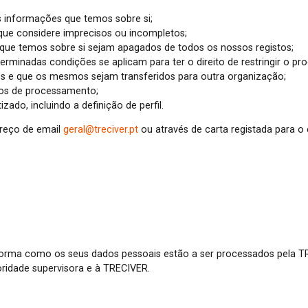
as informações que temos sobre si;
os que considere imprecisos ou incompletos;
s que temos sobre si sejam apagados de todos os nossos registos;
erminadas condições se aplicam para ter o direito de restringir o p
dados e que os mesmos sejam transferidos para outra organização;
ipos de processamento;
zado, incluindo a definição de perfil.
ereço de email
geral@treciver.pt
ou através de carta registada para o
 forma como os seus dados pessoais estão a ser processados pela T
ridade supervisora e à TRECIVER.