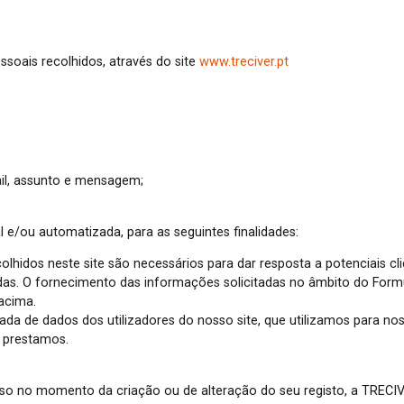
essoais recolhidos, através do site
www.treciver.pt
ail, assunto e mensagem;
e/ou automatizada, para as seguintes finalidades:
olhidos neste site são necessários para dar resposta a potenciais cli
s. O fornecimento das informações solicitadas no âmbito do Formul
 acima.
a de dados dos utilizadores do nosso site, que utilizamos para nos 
e prestamos.
so no momento da criação ou de alteração do seu registo, a TRECIVE