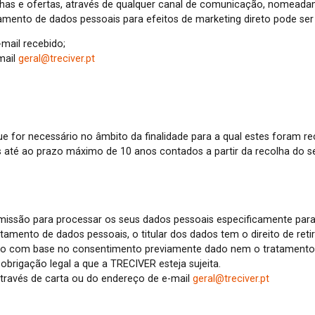
as e ofertas, através de qualquer canal de comunicação, nomeadame
mento de dados pessoais para efeitos de marketing direto pode ser 
-mail recebido;
mail
geral@treciver.pt
or necessário no âmbito da finalidade para a qual estes foram recol
s até ao prazo máximo de 10 anos contados a partir da recolha do s
ermissão para processar os seus dados pessoais especificamente para
tamento de dados pessoais, o titular dos dados tem o direito de ret
uado com base no consentimento previamente dado nem o tratament
brigação legal a que a TRECIVER esteja sujeita.
través de carta ou do endereço de e-mail
geral@treciver.pt